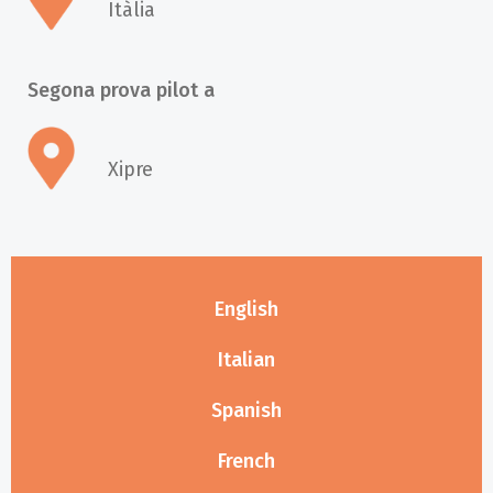
Itàlia
Segona prova pilot a
Xipre
English
Italian
Spanish
French