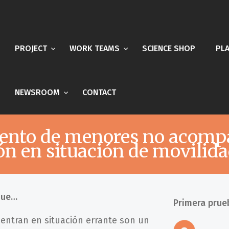
PROJECT
WORK TEAMS
SCIENCE SHOP
PL
NEWSROOM
CONTACT
ento de menores no acompañ
ón en situación de movilida
que…
Primera prue
ntran en situación errante son un