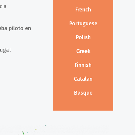
cia
French
Portuguese
ba piloto en
Polish
ugal
Greek
Finnish
Catalan
Basque