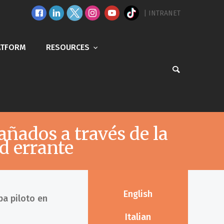
| INTRANET
ATFORM
RESOURCES
ados a través de la
d errante
English
ba piloto en
Italian